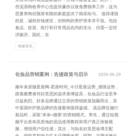
些流浪狗收养中心也提供廉价以致免费领养工作，这为
思要养狗但预算有限的家庭提供了精采给与。 值得谨慎
的是，诚然价钱便宜，但狗狗的养护资本并不低。包括
食品、疫苗、医疗和日常用品在内的支出，仍需一定经
济赈济。因此，在
维修资讯
化妆品营销案例：告捷政策与启示
2026-06-29
频年来原微星座网-星座时间_今日星座运势_感情运势，
跟着糜费者对好意思的追求束缚提高，化妆品行业竞争
日益热烈。好多品牌通过立异的营销政策脱颖而出，其
中某国外护肤品牌的告捷案例值得鉴戒。 该品牌在施行
新品时，采取“本体+搪塞”的营销模式。率先，通过短视
频平台发布高质地的居品使用教程和用户真正体验视
频，增强用户信任感；其次，与知名好意思妆博主配
合，借助其影响力扩大品牌曝光度。同期，品牌还推出