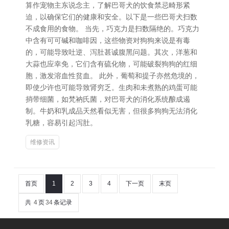
算作宠物主东说念主，了解巴哥犬的饮食禁忌畸形紧
迫，以确保它们的健康和安全。以下是一些巴哥犬扫数
不成食用的食物。 当先，巧克力是扫数隔绝的。巧克力
中含有可可碱和咖啡因，这些物资对狗狗来说是有毒
的，可能导致吐逆、泻肚甚诚腹黑问题。其次，洋葱和
大蒜也应幸免，它们含有硫化物，可能破裂狗狗的红细
胞，激发溶血性贫血。 此外，葡萄和提子亦然危境的，
即使少许也可能导致肾穷乏。生肉和未煮熟的鸡蛋可能
捎带细菌，如梵衲氏菌，对巴哥犬的消化系统酿成遏
制。牛奶和乳成品天然看似无害，但很多狗狗无法消化
乳糖，容易引起泻肚。
维修资讯
首页
1
2
3
4
下一页
末页
共
4
页
34
条记录