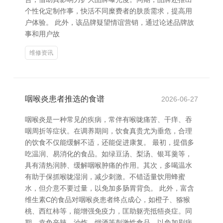
个性化定制作事，快活不同糜费者的肤质需求，提高用
户体验。 此外，该品牌疑望情谊营销，通过论述品牌故
事和用户故
维修资讯
咽喉炎患者推选的食谱
2026-06-27
咽喉炎是一种常见的疾病，常伴有喉咙痛苦、干痒、吞
咽周折等症状。在调养期间，饮食真贵尤为垂危，合理
的饮食不仅能缓解不适，还能促进康复。 最初，提倡多
吃温润、易消化的食品。如绿豆汤、梨汤、银耳羹等，
具有清热润肺、缓解咽喉肿痛的作用。其次，多喝温水
有助于保抓喉咙湿润，减少刺激。不错适量饮用蜂蜜
水，但介意不要过量，以免加多肠胃背负。 此外，富含
维生素C的食品对咽喉炎患者终点成心，如橙子、猕猴
桃、西红柿等，能增强免疫力，匡助躯壳抵牾炎症。同
期，幸免辛辣、油炸、烟酒等刺激性食品，以免加剧病