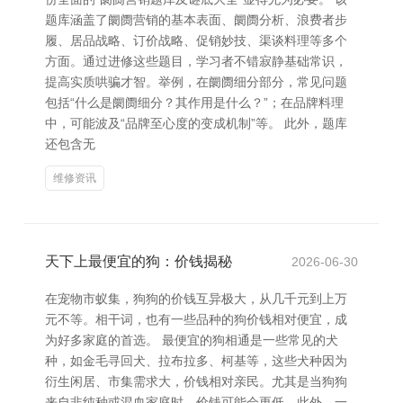
题库涵盖了阛阓营销的基本表面、阛阓分析、浪费者步
履、居品战略、订价战略、促销妙技、渠谈料理等多个
方面。通过进修这些题目，学习者不错寂静基础常识，
提高实质哄骗才智。举例，在阛阓细分部分，常见问题
包括“什么是阛阓细分？其作用是什么？”；在品牌料理
中，可能波及“品牌至心度的变成机制”等。 此外，题库
还包含无
维修资讯
天下上最便宜的狗：价钱揭秘
2026-06-30
在宠物市蚁集，狗狗的价钱互异极大，从几千元到上万
元不等。相干词，也有一些品种的狗价钱相对便宜，成
为好多家庭的首选。 最便宜的狗相通是一些常见的犬
种，如金毛寻回犬、拉布拉多、柯基等，这些犬种因为
衍生闲居、市集需求大，价钱相对亲民。尤其是当狗狗
来自非纯种或混血家庭时，价钱可能会更低。此外，一