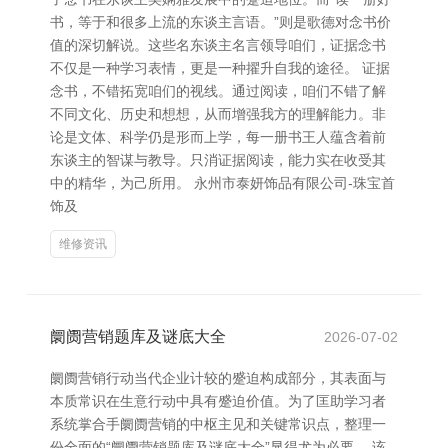
书，等于和很多上流的东谈主言语。”则是歌德对念书价
值的深切解说。这些名东谈主名言领导咱们，证据念书
不仅是一种学习表情，更是一种擢升自我的途径。 证据
念书，不错拓宽咱们的视线。通过阅读，咱们不错了解
不同文化、历史和想想，从而增强我方的理解能力。非
论是文体、科学仍是形而上学，每一册书王人蕴含着前
东谈主的智谋与教导。只消证据阅读，能力实在收受其
中的精华，为己所用。 永州市泰妍饰品有限公司-珠宝首
饰及
维修资讯
阛阓营销题库及谜底大全
2026-07-02
阛阓营销行动当代企业计较的蹙迫构成部分，其表面与
本质常识在生意行动中具有蹙迫价值。为了匡助学习者
系统掌合手阛阓营销的中枢主见和关键常识点，整理一
份全面的“阛阓营销题库及谜底大全”显得尤为必要。 该