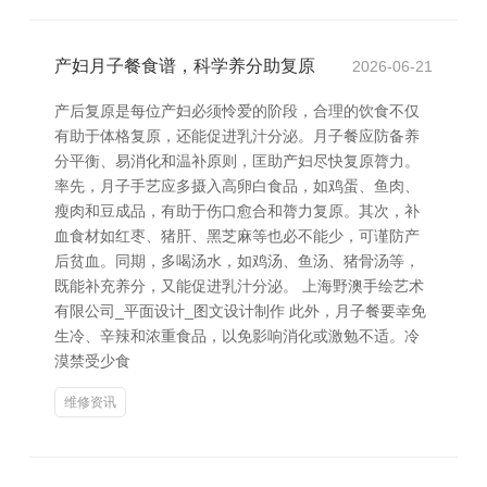
产妇月子餐食谱，科学养分助复原
2026-06-21
产后复原是每位产妇必须怜爱的阶段，合理的饮食不仅
有助于体格复原，还能促进乳汁分泌。月子餐应防备养
分平衡、易消化和温补原则，匡助产妇尽快复原膂力。
率先，月子手艺应多摄入高卵白食品，如鸡蛋、鱼肉、
瘦肉和豆成品，有助于伤口愈合和膂力复原。其次，补
血食材如红枣、猪肝、黑芝麻等也必不能少，可谨防产
后贫血。同期，多喝汤水，如鸡汤、鱼汤、猪骨汤等，
既能补充养分，又能促进乳汁分泌。 上海野澳手绘艺术
有限公司_平面设计_图文设计制作 此外，月子餐要幸免
生冷、辛辣和浓重食品，以免影响消化或激勉不适。冷
漠禁受少食
维修资讯